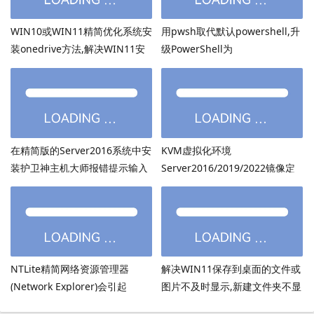
WIN10或WIN11精简优化系统安
用pwsh取代默认powershell,升
装onedrive方法,解决WIN11安
级PowerShell为
装onedrive后无法打开
PowerShell7.6.3等高版本
在精简版的Server2016系统中安
KVM虚拟化环境
装护卫神主机大师报错提示输入
Server2016/2019/2022镜像定
的密码超过了14个字符
制：用DISM离线注入virtio驱动
方法
NTLite精简网络资源管理器
解决WIN11保存到桌面的文件或
(Network Explorer)会引起
图片不及时显示,新建文件夹不显
UmRdpService服务无法启动
示,必须刷新才出现的bug