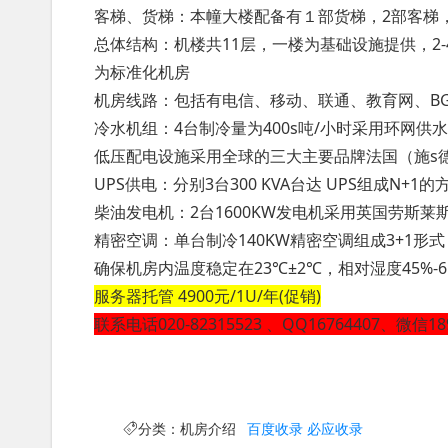
客梯、货梯：本幢大楼配备有１部货梯，2部客梯，货
总体结构：机楼共11层，一楼为基础设施提供，2-
为标准化机房
机房线路：包括有电信、移动、联通、教育网、B
冷水机组：4台制冷量为400s吨/小时采用环网供
低压配电设施采用全球的三大主要品牌法国（施s
UPS供电：分别3台300 KVA台达 UPS组成N+1
柴油发电机：2台1600KW发电机采用英国劳斯
精密空调：单台制冷140KW精密空调组成3+1
确保机房内温度稳定在23℃±2℃，相对湿度45%-6
服务器托管 4900元/1U/年(促销)
联系电话020-82315523 、QQ16764407、微信189
分类：
机房介绍
百度收录
必应收录