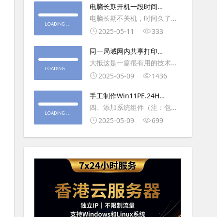
大利
电脑长期开机一段时间就
操作虚拟主机，鼠标会非常
卡顿怎么处理
电脑长期不关机，时间久了就
钝，这是因为虚拟机没有鼠标
会一直卡，CPU和内存都没占
2025-05-11
333
驱动，通过安装vmwaretool后
用多少，时间久了开程序等好
就可以解决此问
同一局域网内共享打印机
久，打开任务管理器5秒钟。一
的连接及相关问题解决方
大抵这是一篇很有用的技术教
般重启下电脑就可以了或重启
法
程文章吧！涉及的内容普遍而
2025-05-09
1436
下资源管理器(explorer.exe进
常用，我想看过的人应该都会
程).
手工制作Win11PE.24H2
不自觉地点赞收藏吧~包含内容
LTSC2024详细教程2
四、添加系统组件（注：包含
有：共享前的准备工作在设置
DWM、BitLocker解锁、MMC
2025-05-09
699
打印机共享之前，你得先确保
控制台、文件搜索功能）4.1、
两台电脑
用附件中的工具从install.wim
第5卷提取以下文件到BOOT文
件夹：;DWM桌面窗口管理器
\Wi