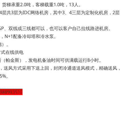
梯承重2.0吨，客梯载重1.0吨，13人。
4层共3层为IDC网络机房，其中3、4三层为定制化机房，2层
GP、双线或三线都可以，也可以客户自己拉线路进机房。
水，N+1配备冷却塔和冷水泵。
德）。
的方式在线供电
莱斯（帕金斯），发电机备油时间可供满载运行8小时。
形式，送风方式采用下送上回，封闭冷通道送风模式，精确送风，
5%。
88993510