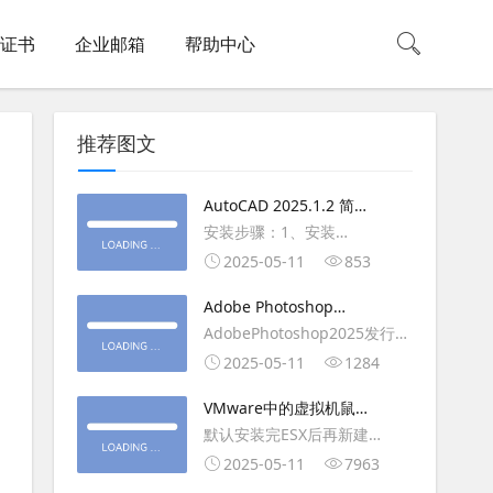
L证书
企业邮箱
帮助中心
推荐图文
AutoCAD 2025.1.2 简体
中文版（64位）破解版下
安装步骤：1、安装
载
AutoCAD_2025_Simplified_Chinese_Wi
2025-05-11
853
安装
Adobe Photoshop
AutoCAD_2025.1.2_Update3、
2025（v26.6.1）多语言
AdobePhotoshop2025发行
复制Crack里面的文件到
破解版下载
年：2025版本：26.6.1.7开发
2025-05-11
1284
AutoCAD安装目录里，覆盖同
人员：Adobe作者：M0nkrus
名文件4、完最低
VMware中的虚拟机鼠标
平台：WindowsX64界面语
移动缓慢,VMware虚拟机
默认安装完ESX后再新建
言：英语/匈牙利/匈牙利/越南/
卡顿慢,鼠标移动卡顿问题
WINDOWS虚拟主机，如
2025-05-11
7963
荷兰/印尼/西班牙/西班牙语/意
WIN2003，此时使用控制台去