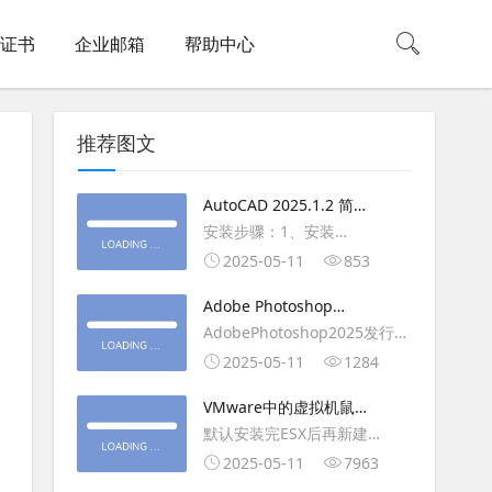
L证书
企业邮箱
帮助中心
推荐图文
AutoCAD 2025.1.2 简体
中文版（64位）破解版下
安装步骤：1、安装
载
AutoCAD_2025_Simplified_Chinese_Wi
2025-05-11
853
安装
Adobe Photoshop
AutoCAD_2025.1.2_Update3、
2025（v26.6.1）多语言
AdobePhotoshop2025发行
复制Crack里面的文件到
破解版下载
年：2025版本：26.6.1.7开发
2025-05-11
1284
AutoCAD安装目录里，覆盖同
人员：Adobe作者：M0nkrus
名文件4、完最低
VMware中的虚拟机鼠标
平台：WindowsX64界面语
移动缓慢,VMware虚拟机
默认安装完ESX后再新建
言：英语/匈牙利/匈牙利/越南/
卡顿慢,鼠标移动卡顿问题
WINDOWS虚拟主机，如
2025-05-11
7963
荷兰/印尼/西班牙/西班牙语/意
WIN2003，此时使用控制台去