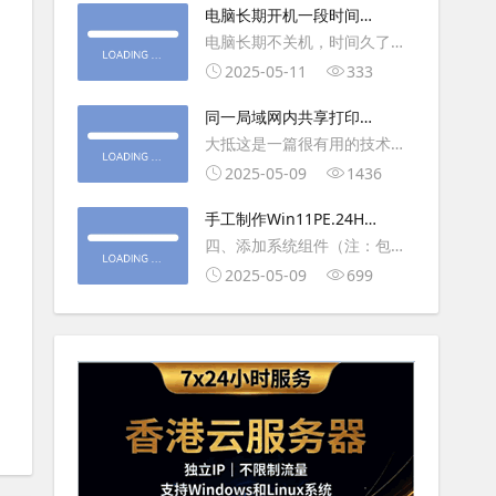
大利
电脑长期开机一段时间就
操作虚拟主机，鼠标会非常
卡顿怎么处理
电脑长期不关机，时间久了就
钝，这是因为虚拟机没有鼠标
会一直卡，CPU和内存都没占
2025-05-11
333
驱动，通过安装vmwaretool后
用多少，时间久了开程序等好
就可以解决此问
同一局域网内共享打印机
久，打开任务管理器5秒钟。一
的连接及相关问题解决方
大抵这是一篇很有用的技术教
般重启下电脑就可以了或重启
法
程文章吧！涉及的内容普遍而
2025-05-09
1436
下资源管理器(explorer.exe进
常用，我想看过的人应该都会
程).
手工制作Win11PE.24H2
不自觉地点赞收藏吧~包含内容
LTSC2024详细教程2
四、添加系统组件（注：包含
有：共享前的准备工作在设置
DWM、BitLocker解锁、MMC
2025-05-09
699
打印机共享之前，你得先确保
控制台、文件搜索功能）4.1、
两台电脑
用附件中的工具从install.wim
第5卷提取以下文件到BOOT文
件夹：;DWM桌面窗口管理器
\Wi