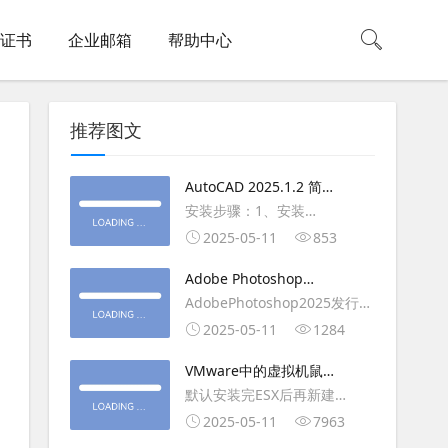
L证书
企业邮箱
帮助中心
推荐图文
AutoCAD 2025.1.2 简体
中文版（64位）破解版下
安装步骤：1、安装
载
AutoCAD_2025_Simplified_Chinese_Wi
2025-05-11
853
安装
Adobe Photoshop
AutoCAD_2025.1.2_Update3、
2025（v26.6.1）多语言
AdobePhotoshop2025发行
复制Crack里面的文件到
破解版下载
年：2025版本：26.6.1.7开发
2025-05-11
1284
AutoCAD安装目录里，覆盖同
人员：Adobe作者：M0nkrus
名文件4、完最低
VMware中的虚拟机鼠标
平台：WindowsX64界面语
移动缓慢,VMware虚拟机
默认安装完ESX后再新建
言：英语/匈牙利/匈牙利/越南/
卡顿慢,鼠标移动卡顿问题
WINDOWS虚拟主机，如
2025-05-11
7963
荷兰/印尼/西班牙/西班牙语/意
WIN2003，此时使用控制台去