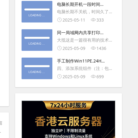
大利
电脑长期开机一段时间就
操作虚拟主机，鼠标会非常
卡顿怎么处理
电脑长期不关机，时间久了就
钝，这是因为虚拟机没有鼠标
会一直卡，CPU和内存都没占
2025-05-11
333
驱动，通过安装vmwaretool后
用多少，时间久了开程序等好
就可以解决此问
同一局域网内共享打印机
久，打开任务管理器5秒钟。一
的连接及相关问题解决方
大抵这是一篇很有用的技术教
般重启下电脑就可以了或重启
法
程文章吧！涉及的内容普遍而
2025-05-09
1436
下资源管理器(explorer.exe进
常用，我想看过的人应该都会
程).
手工制作Win11PE.24H2
不自觉地点赞收藏吧~包含内容
LTSC2024详细教程2
四、添加系统组件（注：包含
有：共享前的准备工作在设置
DWM、BitLocker解锁、MMC
2025-05-09
699
打印机共享之前，你得先确保
控制台、文件搜索功能）4.1、
两台电脑
用附件中的工具从install.wim
第5卷提取以下文件到BOOT文
件夹：;DWM桌面窗口管理器
\Wi
篇
在任务栏上搜索框方法